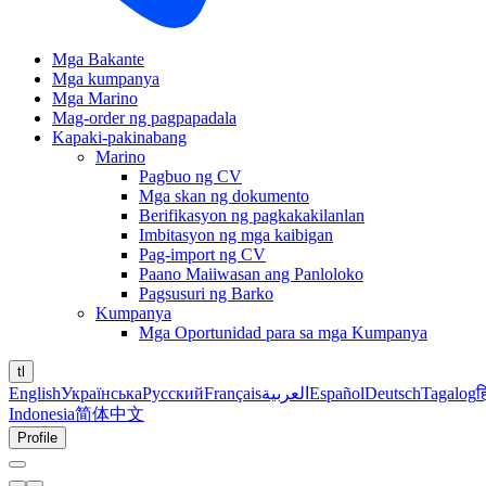
Mga Bakante
Mga kumpanya
Mga Marino
Mag-order ng pagpapadala
Kapaki-pakinabang
Marino
Pagbuo ng CV
Mga skan ng dokumento
Berifikasyon ng pagkakakilanlan
Imbitasyon ng mga kaibigan
Pag-import ng CV
Paano Maiiwasan ang Panloloko
Pagsusuri ng Barko
Kumpanya
Mga Oportunidad para sa mga Kumpanya
tl
English
Українська
Русский
Français
العربية
Español
Deutsch
Tagalog
ह
Indonesia
简体中文
Profile