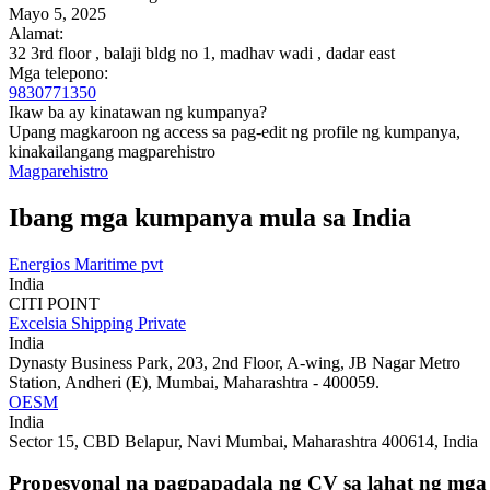
Mayo 5, 2025
Alamat:
32 3rd floor , balaji bldg no 1, madhav wadi , dadar east
Mga telepono:
9830771350
Ikaw ba ay kinatawan ng kumpanya?
Upang magkaroon ng access sa pag-edit ng profile ng kumpanya,
kinakailangang magparehistro
Magparehistro
Ibang mga kumpanya mula sa India
Energios Maritime pvt
India
CITI POINT
Excelsia Shipping Private
India
Dynasty Business Park, 203, 2nd Floor, A-wing, JB Nagar Metro
Station, Andheri (E), Mumbai, Maharashtra - 400059.
OESM
India
Sector 15, CBD Belapur, Navi Mumbai, Maharashtra 400614, India
Propesyonal na pagpapadala ng CV sa lahat ng mga