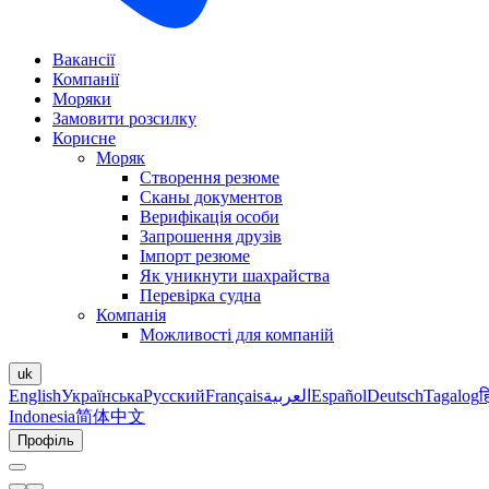
Вакансії
Компанії
Моряки
Замовити розсилку
Корисне
Моряк
Створення резюме
Сканы документов
Верифікація особи
Запрошення друзів
Імпорт резюме
Як уникнути шахрайства
Перевірка судна
Компанія
Можливості для компаній
uk
English
Українська
Русский
Français
العربية
Español
Deutsch
Tagalog
ह
Indonesia
简体中文
Профіль