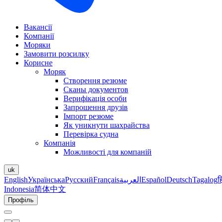
Вакансії
Компанії
Моряки
Замовити розсилку
Корисне
Моряк
Створення резюме
Сканы документов
Верифікація особи
Запрошення друзів
Імпорт резюме
Як уникнути шахрайства
Перевірка судна
Компанія
Можливості для компаній
uk
English
Українська
Русский
Français
العربية
Español
Deutsch
Tagalog
ह
Indonesia
简体中文
Профіль