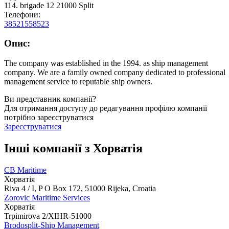
114. brigade 12 21000 Split
Телефони:
38521558523
Опис:
The company was established in the 1994. as ship management
company. We are a family owned company dedicated to professional
management service to reputable ship owners.
Ви представник компанії?
Для отримання доступу до редагування профілю компанії
потрібно зареєструватися
Зареєструватися
Інші компанії з Хорватія
CB Maritime
Хорватія
Riva 4 / I, P O Box 172, 51000 Rijeka, Croatia
Zorovic Maritime Services
Хорватія
Trpimirova 2/XIHR-51000
Brodosplit-Ship Management