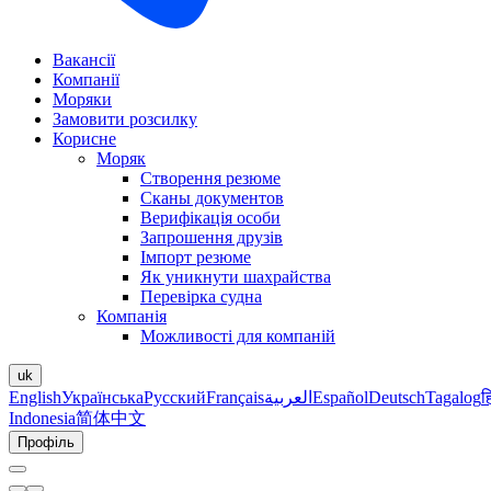
Вакансії
Компанії
Моряки
Замовити розсилку
Корисне
Моряк
Створення резюме
Сканы документов
Верифікація особи
Запрошення друзів
Імпорт резюме
Як уникнути шахрайства
Перевірка судна
Компанія
Можливості для компаній
uk
English
Українська
Русский
Français
العربية
Español
Deutsch
Tagalog
ह
Indonesia
简体中文
Профіль