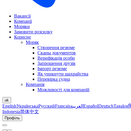
Вакансії
Компанії
Моряки
Замовити розсилку
Корисне
Моряк
Створення резюме
Сканы документов
Верифікація особи
Запрошення друзів
Імпорт резюме
Як уникнути шахрайства
Перевірка судна
Компанія
Можливості для компаній
uk
English
Українська
Русский
Français
العربية
Español
Deutsch
Tagalog
ह
Indonesia
简体中文
Профіль