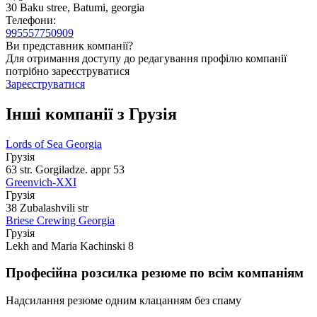
30 Baku stree, Batumi, georgia
Телефони:
995557750909
Ви представник компанії?
Для отримання доступу до редагування профілю компанії
потрібно зареєструватися
Зареєструватися
Інші компанії з Грузія
Lords of Sea Georgia
Грузія
63 str. Gorgiladze. appr 53
Greenvich-XXI
Грузія
38 Zubalashvili str
Briese Crewing Georgia
Грузія
Lekh and Maria Kachinski 8
Професійна розсилка резюме по всім компаніям
Надсилання резюме одним клацанням без спаму