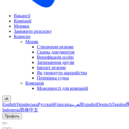
Вакансії
Компанії
Моряки
Замовити розсилку
Корисне
Моряк
Створення резюме
Сканы документов
Верифікація особи
Запрошення друзів
Імпорт резюме
Як уникнути шахрайства
Перевірка судна
Компанія
Можливості для компаній
uk
English
Українська
Русский
Français
العربية
Español
Deutsch
Tagalog
ह
Indonesia
简体中文
Профіль