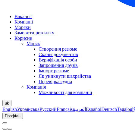
Вакансії
Компанії
Моряки
Замовити розсилку
Корисне
Моряк
Створення резюме
Сканы документов
Верифікація особи
Запрошення друзів
Імпорт резюме
Як уникнути шахрайства
Перевірка судна
Компанія
Можливості для компаній
uk
English
Українська
Русский
Français
العربية
Español
Deutsch
Tagalog
ह
Профіль