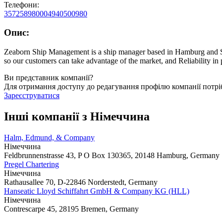
Телефони:
35725898000
4940500980
Опис:
Zeaborn Ship Management is a ship manager based in Hamburg and Sing
so our customers can take advantage of the market, and Reliability in
Ви представник компанії?
Для отримання доступу до редагування профілю компанії потрі
Зареєструватися
Інші компанії з Німеччина
Halm, Edmund, & Company
Німеччина
Feldbrunnenstrasse 43, P O Box 130365, 20148 Hamburg, Germany
Pregel Chartering
Німеччина
Rathausallee 70, D-22846 Norderstedt, Germany
Hanseatic Lloyd Schiffahrt GmbH & Company KG (HLL)
Німеччина
Contrescarpe 45, 28195 Bremen, Germany