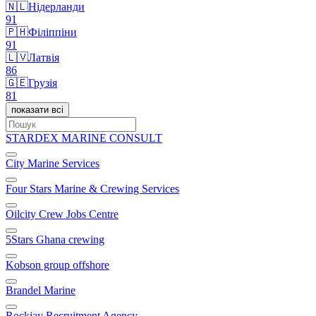
🇳🇱
Нідерланди
91
🇵🇭
Філіппіни
91
🇱🇻
Латвія
86
🇬🇪
Грузія
81
показати всі
STARDEX MARINE CONSULT
City Marine Services
Four Stars Marine & Crewing Services
Oilcity Crew Jobs Centre
5Stars Ghana crewing
Kobson group offshore
Brandel Marine
Rockjay Recruitment Agency