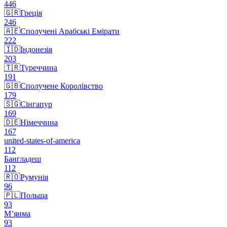
446
🇬🇷
Греція
246
🇦🇪
Сполучені Арабські Емірати
222
🇮🇩
Індонезія
203
🇹🇷
Туреччина
191
🇬🇧
Сполучене Королівство
179
🇸🇬
Сінгапур
169
🇩🇪
Німеччина
167
united-states-of-america
112
Бангладеш
112
🇷🇴
Румунія
96
🇵🇱
Польща
93
М’янма
93