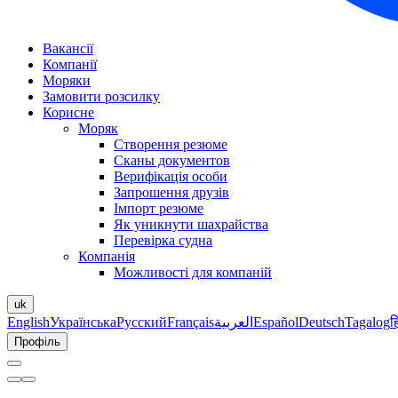
Вакансії
Компанії
Моряки
Замовити розсилку
Корисне
Моряк
Створення резюме
Сканы документов
Верифікація особи
Запрошення друзів
Імпорт резюме
Як уникнути шахрайства
Перевірка судна
Компанія
Можливості для компаній
uk
English
Українська
Русский
Français
العربية
Español
Deutsch
Tagalog
ह
Профіль