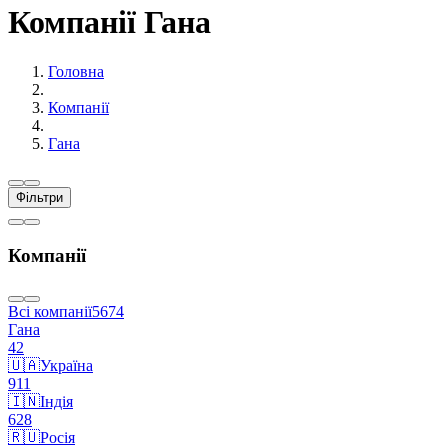
Компанії Гана
Головна
Компанії
Гана
Фільтри
Компанії
Всі компанії
5674
Гана
42
🇺🇦
Україна
911
🇮🇳
Індiя
628
🇷🇺
Росія