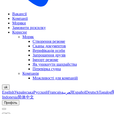
Вакансії
Компанії
Моряки
Замовити розсилку
Корисне
Моряк
Створення резюме
Сканы документов
Верифікація особи
Запрошення друзів
Імпорт резюме
Як уникнути шахрайства
Перевірка судна
Компанія
Можливості для компаній
uk
English
Українська
Русский
Français
العربية
Español
Deutsch
Tagalog
ह
Indonesia
简体中文
Профіль