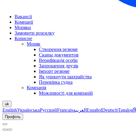
Вакансії
Компанії
Моряки
Замовити розсилку
Корисне
Моряк
Створення резюме
Сканы документов
Верифікація особи
Запрошення друзів
Імпорт резюме
Як уникнути шахрайства
Перевірка судна
Компанія
Можливості для компаній
uk
English
Українська
Русский
Français
العربية
Español
Deutsch
Tagalog
ह
Профіль