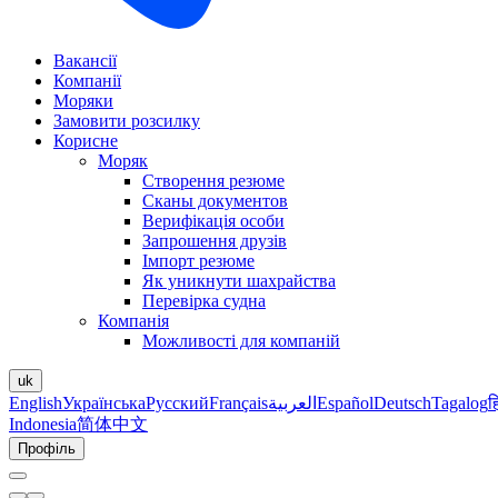
Вакансії
Компанії
Моряки
Замовити розсилку
Корисне
Моряк
Створення резюме
Сканы документов
Верифікація особи
Запрошення друзів
Імпорт резюме
Як уникнути шахрайства
Перевірка судна
Компанія
Можливості для компаній
uk
English
Українська
Русский
Français
العربية
Español
Deutsch
Tagalog
ह
Indonesia
简体中文
Профіль