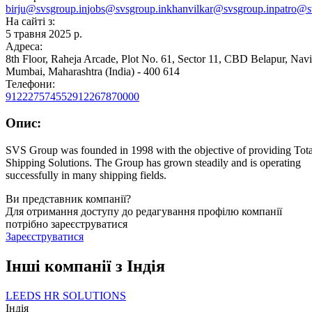
birju@svsgroup.in
jobs@svsgroup.in
khanvilkar@svsgroup.in
patro@s
На сайті з:
5 травня 2025 р.
Адреса:
8th Floor, Raheja Arcade, Plot No. 61, Sector 11, CBD Belapur, Navi
Mumbai, Maharashtra (India) - 400 614
Телефони:
912227574552
912267870000
Опис:
SVS Group was founded in 1998 with the objective of providing Tota
Shipping Solutions. The Group has grown steadily and is operating
successfully in many shipping fields.
Ви представник компанії?
Для отримання доступу до редагування профілю компанії
потрібно зареєструватися
Зареєструватися
Інші компанії з Індiя
LEEDS HR SOLUTIONS
Індiя