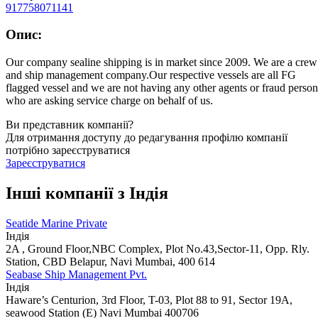
917758071141
Опис:
Our company sealine shipping is in market since 2009. We are a crew
and ship management company.Our respective vessels are all FG
flagged vessel and we are not having any other agents or fraud person
who are asking service charge on behalf of us.
Ви представник компанії?
Для отримання доступу до редагування профілю компанії
потрібно зареєструватися
Зареєструватися
Інші компанії з Індiя
Seatide Marine Private
Індiя
2A , Ground Floor,NBC Complex, Plot No.43,Sector-11, Opp. Rly.
Station, CBD Belapur, Navi Mumbai, 400 614
Seabase Ship Management Pvt.
Індiя
Haware’s Centurion, 3rd Floor, T-03, Plot 88 to 91, Sector 19A,
seawood Station (E) Navi Mumbai 400706