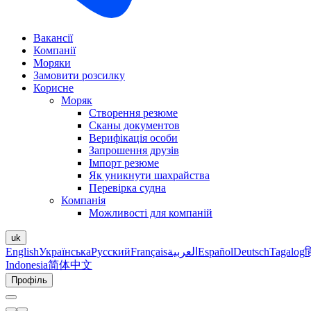
Вакансії
Компанії
Моряки
Замовити розсилку
Корисне
Моряк
Створення резюме
Сканы документов
Верифікація особи
Запрошення друзів
Імпорт резюме
Як уникнути шахрайства
Перевірка судна
Компанія
Можливості для компаній
uk
English
Українська
Русский
Français
العربية
Español
Deutsch
Tagalog
ह
Indonesia
简体中文
Профіль