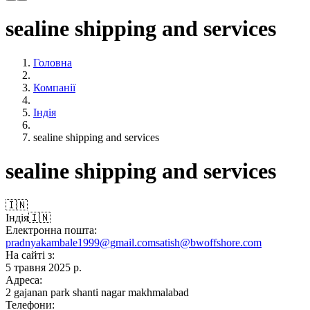
sealine shipping and services
Головна
Компанії
Індiя
sealine shipping and services
sealine shipping and services
🇮🇳
Індiя
🇮🇳
Електронна пошта:
pradnyakambale1999@gmail.com
satish@bwoffshore.com
На сайті з:
5 травня 2025 р.
Адреса:
2 gajanan park shanti nagar makhmalabad
Телефони: