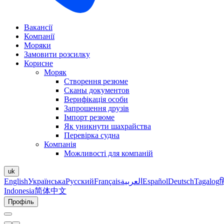
Вакансії
Компанії
Моряки
Замовити розсилку
Корисне
Моряк
Створення резюме
Сканы документов
Верифікація особи
Запрошення друзів
Імпорт резюме
Як уникнути шахрайства
Перевірка судна
Компанія
Можливості для компаній
uk
English
Українська
Русский
Français
العربية
Español
Deutsch
Tagalog
ह
Indonesia
简体中文
Профіль