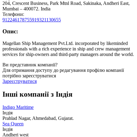
204, Crescent Business, Park Mtnl Road, Sakinaka, Andheri East,
Mumbai – 400072. India
Телефони:
912246178755
919321130655
Опис:
Magellan Ship Management Pvt.Ltd. incorporated by likeminded
professionals with a rich experience in ship and crew management
services for ship-owners and third-party managers around the world.
Ви представник компанії?
Для отримання доступу до редагування профілю компанії
потрібно зареєструватися
Зареєструватися
Інші компанії з Індiя
Indigo Maritime
Індiя
Prahlad Nagar, Ahmedabad, Gujarat.
Sea Queen
Індiя
Andheri west