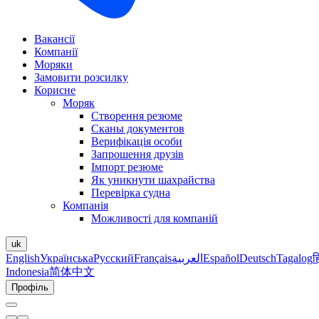
Вакансії
Компанії
Моряки
Замовити розсилку
Корисне
Моряк
Створення резюме
Сканы документов
Верифікація особи
Запрошення друзів
Імпорт резюме
Як уникнути шахрайства
Перевірка судна
Компанія
Можливості для компаній
uk
English
Українська
Русский
Français
العربية
Español
Deutsch
Tagalog
ह
Indonesia
简体中文
Профіль