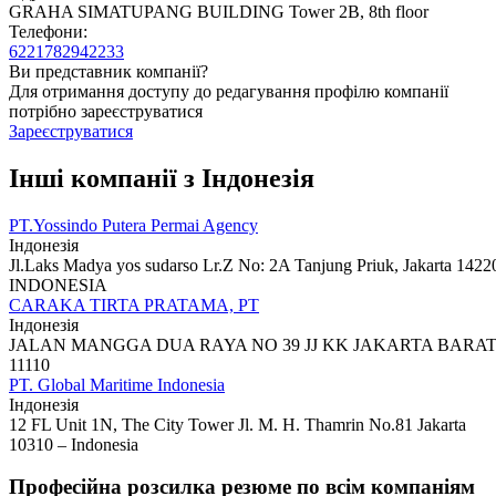
GRAHA SIMATUPANG BUILDING Tower 2B, 8th floor
Телефони:
6221782942233
Ви представник компанії?
Для отримання доступу до редагування профілю компанії
потрібно зареєструватися
Зареєструватися
Інші компанії з Індонезія
PT.Yossindo Putera Permai Agency
Індонезія
Jl.Laks Madya yos sudarso Lr.Z No: 2A Tanjung Priuk, Jakarta 1422
INDONESIA
CARAKA TIRTA PRATAMA, PT
Індонезія
JALAN MANGGA DUA RAYA NO 39 JJ KK JAKARTA BARA
11110
PT. Global Maritime Indonesia
Індонезія
12 FL Unit 1N, The City Tower Jl. M. H. Thamrin No.81 Jakarta
10310 – Indonesia
Професійна розсилка резюме по всім компаніям