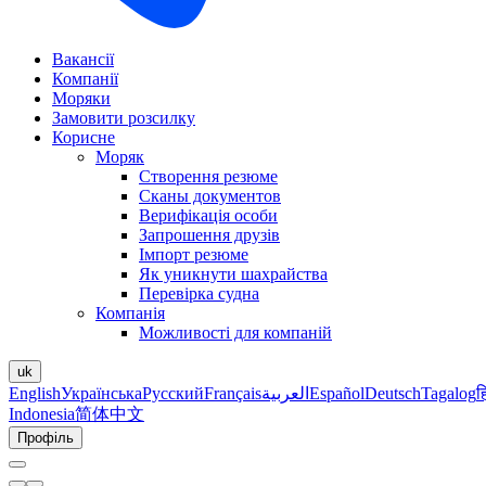
Вакансії
Компанії
Моряки
Замовити розсилку
Корисне
Моряк
Створення резюме
Сканы документов
Верифікація особи
Запрошення друзів
Імпорт резюме
Як уникнути шахрайства
Перевірка судна
Компанія
Можливості для компаній
uk
English
Українська
Русский
Français
العربية
Español
Deutsch
Tagalog
ह
Indonesia
简体中文
Профіль