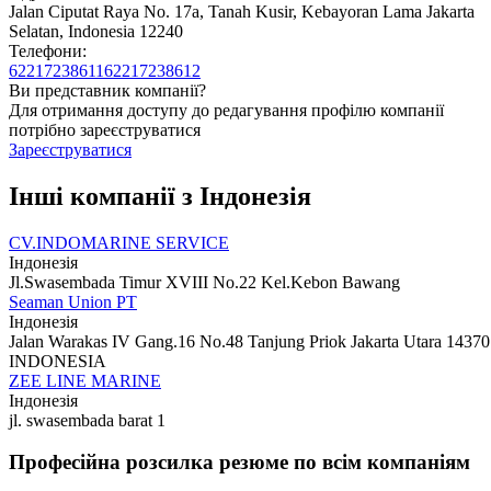
Jalan Ciputat Raya No. 17a, Tanah Kusir, Kebayoran Lama Jakarta
Selatan, Indonesia 12240
Телефони:
62217238611
62217238612
Ви представник компанії?
Для отримання доступу до редагування профілю компанії
потрібно зареєструватися
Зареєструватися
Інші компанії з Індонезія
CV.INDOMARINE SERVICE
Індонезія
Jl.Swasembada Timur XVIII No.22 Kel.Kebon Bawang
Seaman Union PT
Індонезія
Jalan Warakas IV Gang.16 No.48 Tanjung Priok Jakarta Utara 14370
INDONESIA
ZEE LINE MARINE
Індонезія
jl. swasembada barat 1
Професійна розсилка резюме по всім компаніям