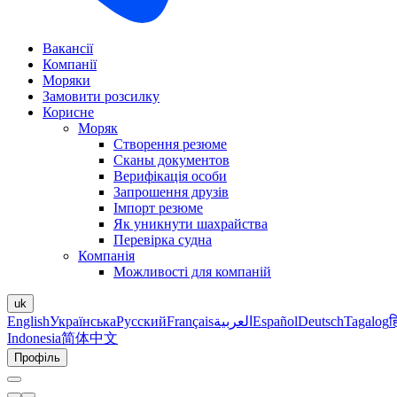
Вакансії
Компанії
Моряки
Замовити розсилку
Корисне
Моряк
Створення резюме
Сканы документов
Верифікація особи
Запрошення друзів
Імпорт резюме
Як уникнути шахрайства
Перевірка судна
Компанія
Можливості для компаній
uk
English
Українська
Русский
Français
العربية
Español
Deutsch
Tagalog
ह
Indonesia
简体中文
Профіль