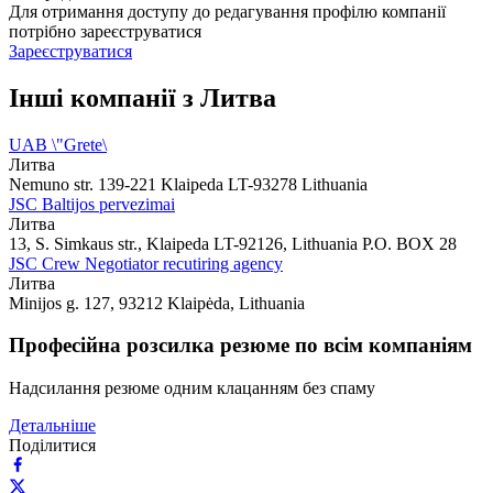
Для отримання доступу до редагування профілю компанії
потрібно зареєструватися
Зареєструватися
Інші компанії з Литва
UAB \"Grete\
Литва
Nemuno str. 139-221 Klaipeda LT-93278 Lithuania
JSC Baltijos pervezimai
Литва
13, S. Simkaus str., Klaipeda LT-92126, Lithuania P.O. BOX 28
JSC Crew Negotiator recutiring agency
Литва
Minijos g. 127, 93212 Klaipėda, Lithuania
Професійна розсилка резюме по всім компаніям
Надсилання резюме одним клацанням без спаму
Детальніше
Поділитися