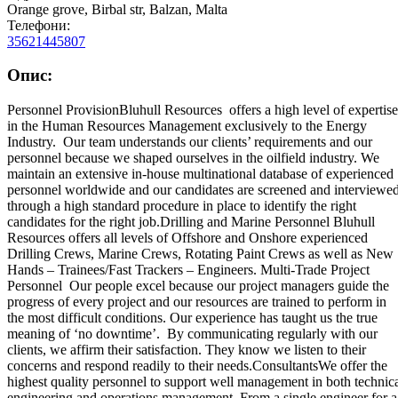
Orange grove, Birbal str, Balzan, Malta
Телефони:
35621445807
Опис:
Personnel ProvisionBluhull Resources offers a high level of expertise
in the Human Resources Management exclusively to the Energy
Industry. Our team understands our clients’ requirements and our
personnel because we shaped ourselves in the oilfield industry. We
maintain an extensive in-house multinational database of experienced
personnel worldwide and our candidates are screened and interviewe
through a high standard procedure in place to identify the right
candidates for the right job.Drilling and Marine Personnel Bluhull
Resources offers all levels of Offshore and Onshore experienced
Drilling Crews, Marine Crews, Rotating Paint Crews as well as New
Hands – Trainees/Fast Trackers – Engineers. Multi-Trade Project
Personnel Our people excel because our project managers guide the
progress of every project and our resources are trained to perform in
the most difficult conditions. Our experience has taught us the true
meaning of ‘no downtime’. By communicating regularly with our
clients, we affirm their satisfaction. They know we listen to their
concerns and respond readily to their needs.ConsultantsWe offer the
highest quality personnel to support well management in both technic
engineering and operations management. From a single engineer for a