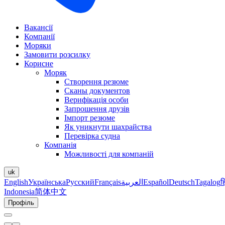
Вакансії
Компанії
Моряки
Замовити розсилку
Корисне
Моряк
Створення резюме
Сканы документов
Верифікація особи
Запрошення друзів
Імпорт резюме
Як уникнути шахрайства
Перевірка судна
Компанія
Можливості для компаній
uk
English
Українська
Русский
Français
العربية
Español
Deutsch
Tagalog
ह
Indonesia
简体中文
Профіль