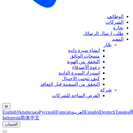
الوظائف
الشركات
بحارة
طلب إرسال الرسائل
المفيد
بحّار
إنشاء سيرة ذاتية
مسحات الوثائق
التحقق من الهوية
دعوة الأصدقاء
استيراد السيرة الذاتية
كيف تتجنب الاحتيال
التحقق من السفينة قبل التعاقد
شركة
الفرص المتاحة للشركات
ar
ह
Tagalog
Deutsch
Español
العربية
Français
Русский
Українська
English
Indonesia
简体中文
الحساب