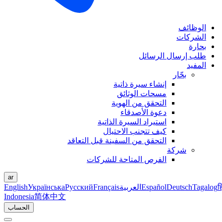
الوظائف
الشركات
بحارة
طلب إرسال الرسائل
المفيد
بحّار
إنشاء سيرة ذاتية
مسحات الوثائق
التحقق من الهوية
دعوة الأصدقاء
استيراد السيرة الذاتية
كيف تتجنب الاحتيال
التحقق من السفينة قبل التعاقد
شركة
الفرص المتاحة للشركات
ar
ह
Tagalog
Deutsch
Español
العربية
Français
Русский
Українська
English
Indonesia
简体中文
الحساب