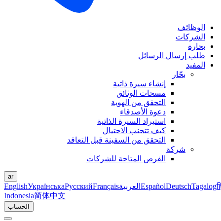
الوظائف
الشركات
بحارة
طلب إرسال الرسائل
المفيد
بحّار
إنشاء سيرة ذاتية
مسحات الوثائق
التحقق من الهوية
دعوة الأصدقاء
استيراد السيرة الذاتية
كيف تتجنب الاحتيال
التحقق من السفينة قبل التعاقد
شركة
الفرص المتاحة للشركات
ar
ह
Tagalog
Deutsch
Español
العربية
Français
Русский
Українська
English
Indonesia
简体中文
الحساب