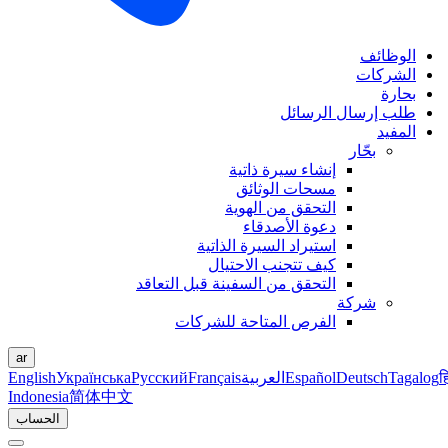
الوظائف
الشركات
بحارة
طلب إرسال الرسائل
المفيد
بحّار
إنشاء سيرة ذاتية
مسحات الوثائق
التحقق من الهوية
دعوة الأصدقاء
استيراد السيرة الذاتية
كيف تتجنب الاحتيال
التحقق من السفينة قبل التعاقد
شركة
الفرص المتاحة للشركات
ar
ह
Tagalog
Deutsch
Español
العربية
Français
Русский
Українська
English
Indonesia
简体中文
الحساب