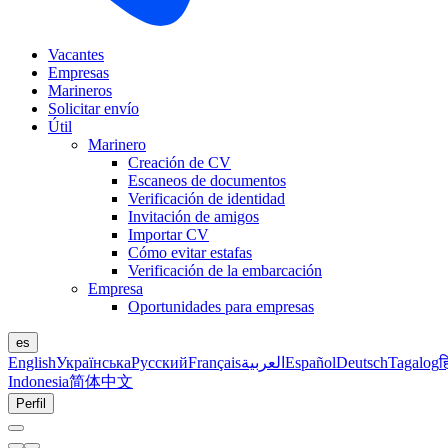
Vacantes
Empresas
Marineros
Solicitar envío
Útil
Marinero
Creación de CV
Escaneos de documentos
Verificación de identidad
Invitación de amigos
Importar CV
Cómo evitar estafas
Verificación de la embarcación
Empresa
Oportunidades para empresas
es
English
Українська
Русский
Français
العربية
Español
Deutsch
Tagalog
ह
Indonesia
简体中文
Perfil