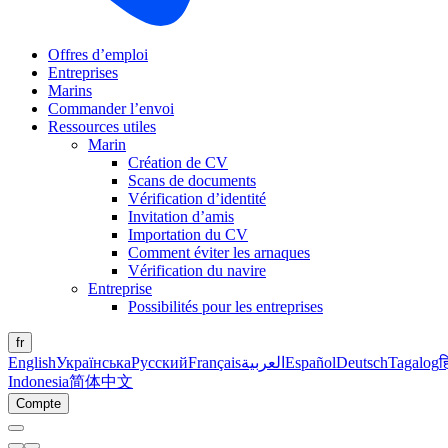
Offres d’emploi
Entreprises
Marins
Commander l’envoi
Ressources utiles
Marin
Création de CV
Scans de documents
Vérification d’identité
Invitation d’amis
Importation du CV
Comment éviter les arnaques
Vérification du navire
Entreprise
Possibilités pour les entreprises
fr
English
Українська
Русский
Français
العربية
Español
Deutsch
Tagalog
ह
Indonesia
简体中文
Compte