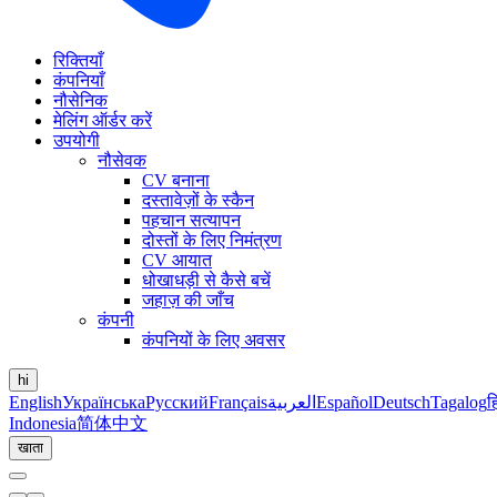
रिक्तियाँ
कंपनियाँ
नौसेनिक
मेलिंग ऑर्डर करें
उपयोगी
नौसेवक
CV बनाना
दस्तावेज़ों के स्कैन
पहचान सत्यापन
दोस्तों के लिए निमंत्रण
CV आयात
धोखाधड़ी से कैसे बचें
जहाज़ की जाँच
कंपनी
कंपनियों के लिए अवसर
hi
English
Українська
Русский
Français
العربية
Español
Deutsch
Tagalog
ह
Indonesia
简体中文
खाता