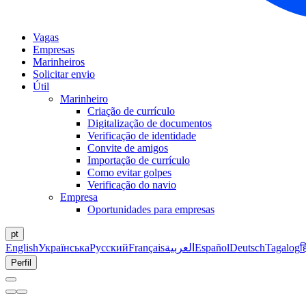
Vagas
Empresas
Marinheiros
Solicitar envio
Útil
Marinheiro
Criação de currículo
Digitalização de documentos
Verificação de identidade
Convite de amigos
Importação de currículo
Como evitar golpes
Verificação do navio
Empresa
Oportunidades para empresas
pt
English
Українська
Русский
Français
العربية
Español
Deutsch
Tagalog
ह
Perfil