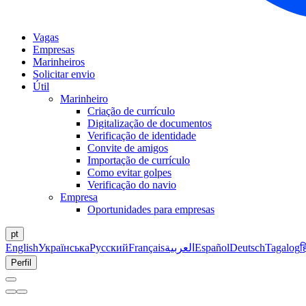
Vagas
Empresas
Marinheiros
Solicitar envio
Útil
Marinheiro
Criação de currículo
Digitalização de documentos
Verificação de identidade
Convite de amigos
Importação de currículo
Como evitar golpes
Verificação do navio
Empresa
Oportunidades para empresas
pt
English
Українська
Русский
Français
العربية
Español
Deutsch
Tagalog
ह
Perfil