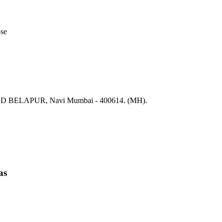
-se
CBD BELAPUR, Navi Mumbai - 400614. (MH).
as