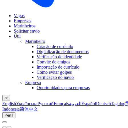
Vagas
Empresas
Marinheiros
Solicitar envio
Útil
Marinheiro
Criação de currículo
Digitalização de documentos
Verificação de identidade
Convite de amigos
Importação de currículo
Como evitar golpes
Verificação do navio
Empresa
Oportunidades para empresas
pt
English
Українська
Русский
Français
العربية
Español
Deutsch
Tagalog
ह
Indonesia
简体中文
Perfil