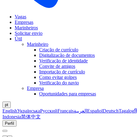
Vagas
Empresas
Marinheiros
Solicitar envio
Útil
Marinheiro
Criação de currículo
Digitalização de documentos
Verificação de identidade
Convite de amigos
Importação de currículo
Como evitar golpes
Verificação do navio
Empresa
Oportunidades para empresas
pt
English
Українська
Русский
Français
العربية
Español
Deutsch
Tagalog
ह
Indonesia
简体中文
Perfil