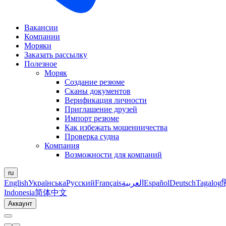
Вакансии
Компании
Моряки
Заказать рассылку
Полезное
Моряк
Создание резюме
Сканы документов
Верификация личности
Приглашение друзей
Импорт резюме
Как избежать мошенничества
Проверка судна
Компания
Возможности для компаний
ru
English
Українська
Русский
Français
العربية
Español
Deutsch
Tagalog
ह
Indonesia
简体中文
Аккаунт