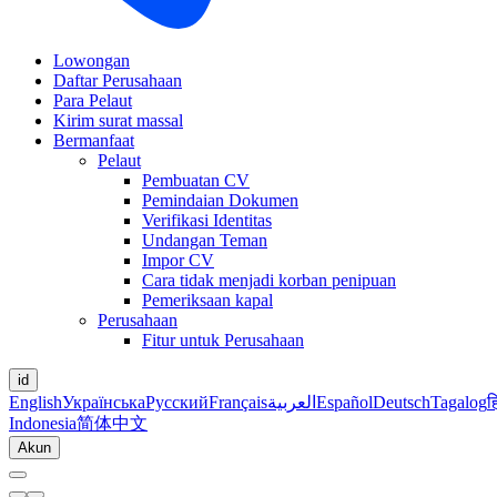
Lowongan
Daftar Perusahaan
Para Pelaut
Kirim surat massal
Bermanfaat
Pelaut
Pembuatan CV
Pemindaian Dokumen
Verifikasi Identitas
Undangan Teman
Impor CV
Cara tidak menjadi korban penipuan
Pemeriksaan kapal
Perusahaan
Fitur untuk Perusahaan
id
English
Українська
Русский
Français
العربية
Español
Deutsch
Tagalog
ह
Indonesia
简体中文
Akun