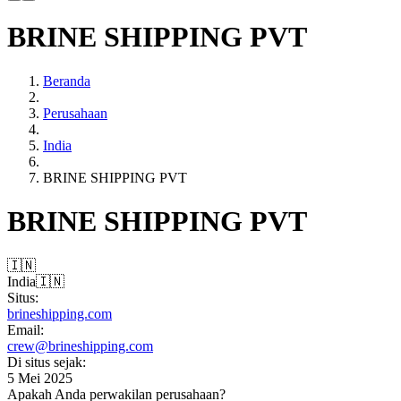
BRINE SHIPPING PVT
Beranda
Perusahaan
India
BRINE SHIPPING PVT
BRINE SHIPPING PVT
🇮🇳
India
🇮🇳
Situs:
brineshipping.com
Email:
crew@brineshipping.com
Di situs sejak:
5 Mei 2025
Apakah Anda perwakilan perusahaan?