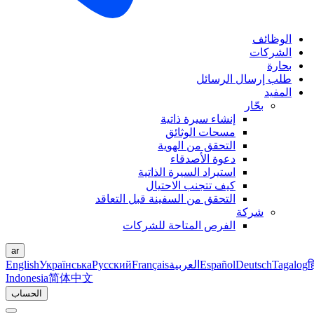
الوظائف
الشركات
بحارة
طلب إرسال الرسائل
المفيد
بحّار
إنشاء سيرة ذاتية
مسحات الوثائق
التحقق من الهوية
دعوة الأصدقاء
استيراد السيرة الذاتية
كيف تتجنب الاحتيال
التحقق من السفينة قبل التعاقد
شركة
الفرص المتاحة للشركات
ar
ह
Tagalog
Deutsch
Español
العربية
Français
Русский
Українська
English
Indonesia
简体中文
الحساب