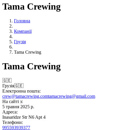
Tama Crewing
Головна
Компанії
Грузія
Tama Crewing
Tama Crewing
🇬🇪
Грузія
🇬🇪
Електронна пошта:
crew@tamacrewing.com
tamacrewing@gmail.com
На сайті з:
5 травня 2025 р.
Адреса:
Inasaridze Str N6 Apt 4
Телефони:
995593939377