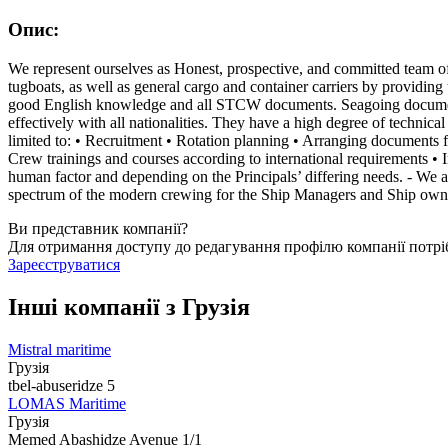
Опис:
We represent ourselves as Honest, prospective, and committed team of
tugboats, as well as general cargo and container carriers by providin
good English knowledge and all STCW documents. Seagoing documents u
effectively with all nationalities. They have a high degree of technica
limited to: • Recruitment • Rotation planning • Arranging documents fo
Crew trainings and courses according to international requirements • 
human factor and depending on the Principals’ differing needs. - We a
spectrum of the modern crewing for the Ship Managers and Ship own
Ви представник компанії?
Для отримання доступу до редагування профілю компанії потрі
Зареєструватися
Інші компанії з Грузія
Mistral maritime
Грузія
tbel-abuseridze 5
LOMAS Maritime
Грузія
Memed Abashidze Avenue 1/1