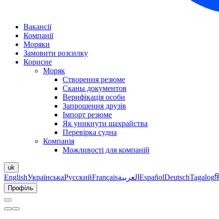
Вакансії
Компанії
Моряки
Замовити розсилку
Корисне
Моряк
Створення резюме
Сканы документов
Верифікація особи
Запрошення друзів
Імпорт резюме
Як уникнути шахрайства
Перевірка судна
Компанія
Можливості для компаній
uk
English
Українська
Русский
Français
العربية
Español
Deutsch
Tagalog
ह
Профіль