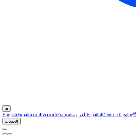
ar
ह
Tagalog
Deutsch
Español
العربية
Français
Русский
Українська
English
الحساب