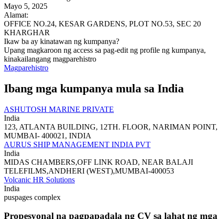
Mayo 5, 2025
Alamat:
OFFICE NO.24, KESAR GARDENS, PLOT NO.53, SEC 20
KHARGHAR
Ikaw ba ay kinatawan ng kumpanya?
Upang magkaroon ng access sa pag-edit ng profile ng kumpanya,
kinakailangang magparehistro
Magparehistro
Ibang mga kumpanya mula sa India
ASHUTOSH MARINE PRIVATE
India
123, ATLANTA BUILDING, 12TH. FLOOR, NARIMAN POINT,
MUMBAI- 400021, INDIA
AURUS SHIP MANAGEMENT INDIA PVT
India
MIDAS CHAMBERS,OFF LINK ROAD, NEAR BALAJI
TELEFILMS,ANDHERI (WEST),MUMBAI-400053
Volcanic HR Solutions
India
puspages complex
Propesyonal na pagpapadala ng CV sa lahat ng mga