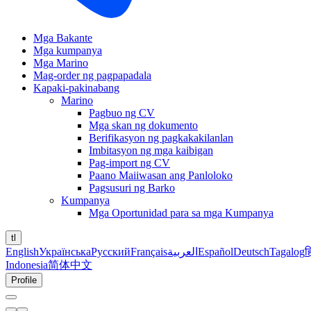
Mga Bakante
Mga kumpanya
Mga Marino
Mag-order ng pagpapadala
Kapaki-pakinabang
Marino
Pagbuo ng CV
Mga skan ng dokumento
Berifikasyon ng pagkakakilanlan
Imbitasyon ng mga kaibigan
Pag-import ng CV
Paano Maiiwasan ang Panloloko
Pagsusuri ng Barko
Kumpanya
Mga Oportunidad para sa mga Kumpanya
tl
English
Українська
Русский
Français
العربية
Español
Deutsch
Tagalog
ह
Indonesia
简体中文
Profile