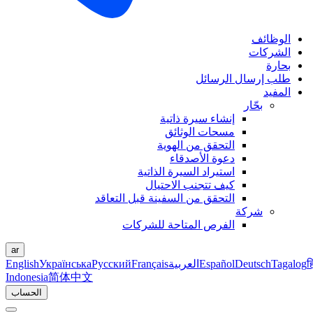
الوظائف
الشركات
بحارة
طلب إرسال الرسائل
المفيد
بحّار
إنشاء سيرة ذاتية
مسحات الوثائق
التحقق من الهوية
دعوة الأصدقاء
استيراد السيرة الذاتية
كيف تتجنب الاحتيال
التحقق من السفينة قبل التعاقد
شركة
الفرص المتاحة للشركات
ar
ह
Tagalog
Deutsch
Español
العربية
Français
Русский
Українська
English
Indonesia
简体中文
الحساب