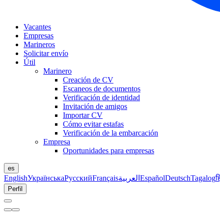
Vacantes
Empresas
Marineros
Solicitar envío
Útil
Marinero
Creación de CV
Escaneos de documentos
Verificación de identidad
Invitación de amigos
Importar CV
Cómo evitar estafas
Verificación de la embarcación
Empresa
Oportunidades para empresas
es
English
Українська
Русский
Français
العربية
Español
Deutsch
Tagalog
ह
Perfil