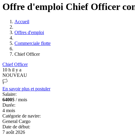
Offre d'emploi Chief Officer co
Accueil
Offres d'emploi
Commerciale flotte
Chief Officer
Chief Officer
10 h il y a
NOUVEAU
🏳️
En savoir plus et postuler
Salaire:
6400
$ / mois
Durée:
4
mois
Catégorie de navire:
General Cargo
Date de début:
7 août 2026