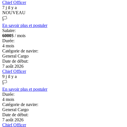
Chief Officer
7 j il y a
NOUVEAU
🏳️
En savoir plus et postuler
Salaire:
6000
$ / mois
Durée:
4
mois
Catégorie de navire:
General Cargo
Date de début:
7 août 2026
Chief Officer
9 j il y a
🏳️
En savoir plus et postuler
Durée:
4
mois
Catégorie de navire:
General Cargo
Date de début:
7 août 2026
Chief Officer