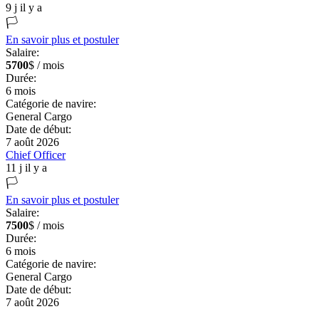
9 j il y a
🏳️
En savoir plus et postuler
Salaire:
5700
$ / mois
Durée:
6
mois
Catégorie de navire:
General Cargo
Date de début:
7 août 2026
Chief Officer
11 j il y a
🏳️
En savoir plus et postuler
Salaire:
7500
$ / mois
Durée:
6
mois
Catégorie de navire:
General Cargo
Date de début:
7 août 2026