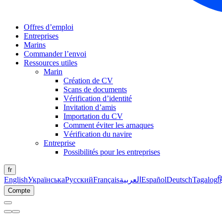
Offres d’emploi
Entreprises
Marins
Commander l’envoi
Ressources utiles
Marin
Création de CV
Scans de documents
Vérification d’identité
Invitation d’amis
Importation du CV
Comment éviter les arnaques
Vérification du navire
Entreprise
Possibilités pour les entreprises
fr
English
Українська
Русский
Français
العربية
Español
Deutsch
Tagalog
ह
Compte