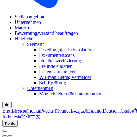
Stellenangebote
Unternehmen
Matrosen
Bewerbungsversand beauftragen
Nützliches
Seemann
Erstellung des Lebenslaufs
Dokumentenscans
Identitätsverifizierung
Freunde einladen
Lebenslauf-Import
Wie man Betrug vermeidet
Schiffprüfung
Unternehmen
Möglichkeiten für Unternehmen
de
English
Українська
Русский
Français
العربية
Español
Deutsch
Tagalog
ह
Indonesia
简体中文
Konto