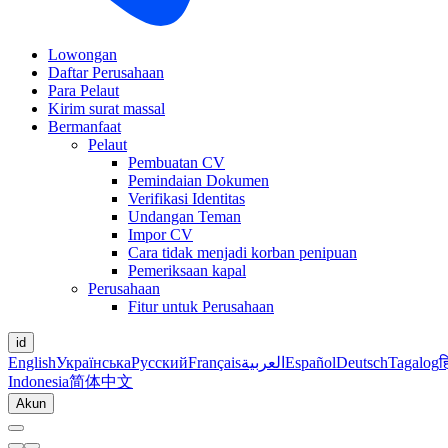
Lowongan
Daftar Perusahaan
Para Pelaut
Kirim surat massal
Bermanfaat
Pelaut
Pembuatan CV
Pemindaian Dokumen
Verifikasi Identitas
Undangan Teman
Impor CV
Cara tidak menjadi korban penipuan
Pemeriksaan kapal
Perusahaan
Fitur untuk Perusahaan
id
English
Українська
Русский
Français
العربية
Español
Deutsch
Tagalog
ह
Indonesia
简体中文
Akun