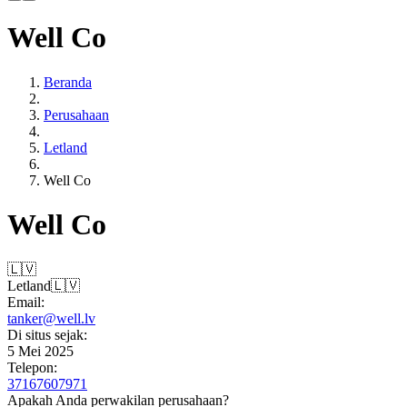
Well Co
Beranda
Perusahaan
Letland
Well Co
Well Co
🇱🇻
Letland
🇱🇻
Email:
tanker@well.lv
Di situs sejak:
5 Mei 2025
Telepon:
37167607971
Apakah Anda perwakilan perusahaan?