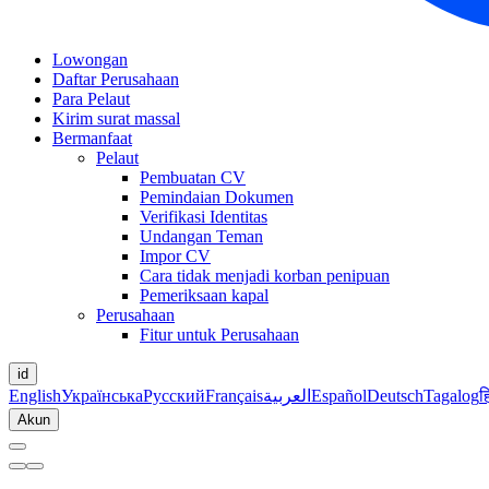
Lowongan
Daftar Perusahaan
Para Pelaut
Kirim surat massal
Bermanfaat
Pelaut
Pembuatan CV
Pemindaian Dokumen
Verifikasi Identitas
Undangan Teman
Impor CV
Cara tidak menjadi korban penipuan
Pemeriksaan kapal
Perusahaan
Fitur untuk Perusahaan
id
English
Українська
Русский
Français
العربية
Español
Deutsch
Tagalog
ह
Akun