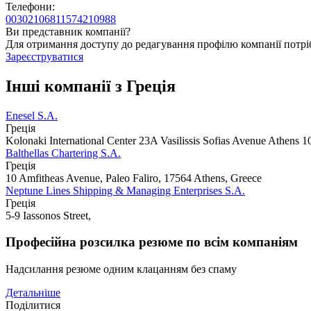
Телефони:
00302106811574
210988
Ви представник компанії?
Для отримання доступу до редагування профілю компанії потрі
Зареєструватися
Інші компанії з Греція
Enesel S.A.
Греція
Kolonaki International Center 23A Vasilissis Sofias Avenue Athens 
Balthellas Chartering S.A.
Греція
10 Amfitheas Avenue, Paleo Faliro, 17564 Athens, Greece
Neptune Lines Shipping & Managing Enterprises S.A.
Греція
5-9 Iassonos Street,
Професійна розсилка резюме по всім компаніям
Надсилання резюме одним клацанням без спаму
Детальніше
Поділитися