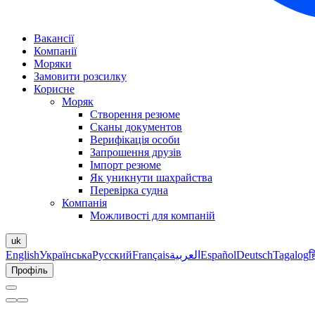
Вакансії
Компанії
Моряки
Замовити розсилку
Корисне
Моряк
Створення резюме
Сканы документов
Верифікація особи
Запрошення друзів
Імпорт резюме
Як уникнути шахрайства
Перевірка судна
Компанія
Можливості для компаній
uk
English
Українська
Русский
Français
العربية
Español
Deutsch
Tagalog
ह
Профіль