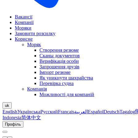
Вакансії
Компанії
Моряки
Замовити розсилку
Корисне
Моряк
Створення резюме
Сканы документов
Верифікація особи
Запрошення друзів
Імпорт резюме
Як уникнути шахрайства
Перевірка судна
Компанія
Можливості для компаній
uk
English
Українська
Русский
Français
العربية
Español
Deutsch
Tagalog
ह
Indonesia
简体中文
Профіль