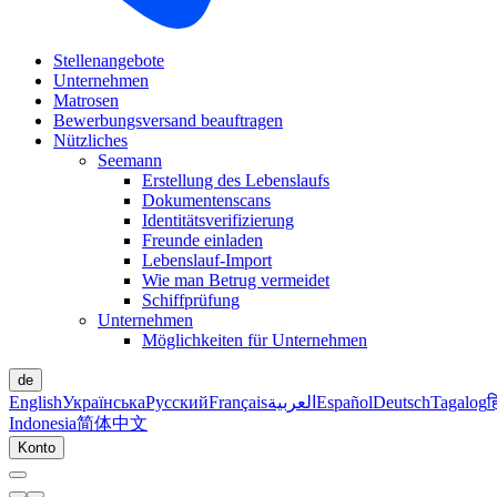
Stellenangebote
Unternehmen
Matrosen
Bewerbungsversand beauftragen
Nützliches
Seemann
Erstellung des Lebenslaufs
Dokumentenscans
Identitätsverifizierung
Freunde einladen
Lebenslauf-Import
Wie man Betrug vermeidet
Schiffprüfung
Unternehmen
Möglichkeiten für Unternehmen
de
English
Українська
Русский
Français
العربية
Español
Deutsch
Tagalog
ह
Indonesia
简体中文
Konto