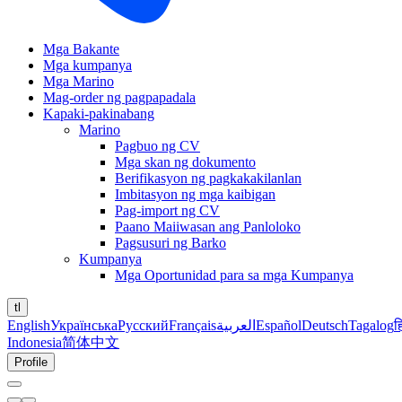
Mga Bakante
Mga kumpanya
Mga Marino
Mag-order ng pagpapadala
Kapaki-pakinabang
Marino
Pagbuo ng CV
Mga skan ng dokumento
Berifikasyon ng pagkakakilanlan
Imbitasyon ng mga kaibigan
Pag-import ng CV
Paano Maiiwasan ang Panloloko
Pagsusuri ng Barko
Kumpanya
Mga Oportunidad para sa mga Kumpanya
tl
English
Українська
Русский
Français
العربية
Español
Deutsch
Tagalog
ह
Indonesia
简体中文
Profile