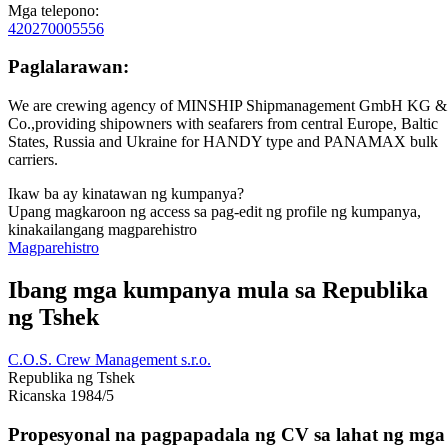
Mga telepono:
420270005556
Paglalarawan:
We are crewing agency of MINSHIP Shipmanagement GmbH KG &
Co.,providing shipowners with seafarers from central Europe, Baltic
States, Russia and Ukraine for HANDY type and PANAMAX bulk
carriers.
Ikaw ba ay kinatawan ng kumpanya?
Upang magkaroon ng access sa pag-edit ng profile ng kumpanya,
kinakailangang magparehistro
Magparehistro
Ibang mga kumpanya mula sa Republika
ng Tshek
C.O.S. Crew Management s.r.o.
Republika ng Tshek
Ricanska 1984/5
Propesyonal na pagpapadala ng CV sa lahat ng mga