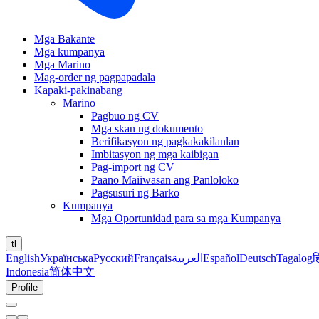
Mga Bakante
Mga kumpanya
Mga Marino
Mag-order ng pagpapadala
Kapaki-pakinabang
Marino
Pagbuo ng CV
Mga skan ng dokumento
Berifikasyon ng pagkakakilanlan
Imbitasyon ng mga kaibigan
Pag-import ng CV
Paano Maiiwasan ang Panloloko
Pagsusuri ng Barko
Kumpanya
Mga Oportunidad para sa mga Kumpanya
tl
English
Українська
Русский
Français
العربية
Español
Deutsch
Tagalog
ह
Indonesia
简体中文
Profile