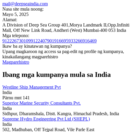
mail@deepseaindia.com
Nasa site mula noong:
Mayo 5, 2025
Alamat:
A Division of Deep Sea Group 401,Morya Landmark II,Opp.Infiniti
Mall, Off New Link Road, Andheri (West) Mumbai-400 053 India
Mga telepono:
912226730109
9122407901916695933266916469
Ikaw ba ay kinatawan ng kumpanya?
Upang magkaroon ng access sa pag-edit ng profile ng kumpanya,
kinakailangang magparehistro
Magparehistro
Ibang mga kumpanya mula sa India
Westline Ship Management Pvt
India
Pärnu mnt 141
Superior Marine Security Consultants Pvt.
India
Sidhpur, Dharamshala, Distt. Kangra, Himachal Pradesh, India
Supreme Hydro Engineering Pvt Ltd (SHEPL)
India
502, Madhuban, Off Tejpal Road, Vile Parle East