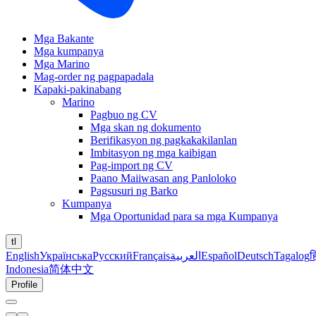
Mga Bakante
Mga kumpanya
Mga Marino
Mag-order ng pagpapadala
Kapaki-pakinabang
Marino
Pagbuo ng CV
Mga skan ng dokumento
Berifikasyon ng pagkakakilanlan
Imbitasyon ng mga kaibigan
Pag-import ng CV
Paano Maiiwasan ang Panloloko
Pagsusuri ng Barko
Kumpanya
Mga Oportunidad para sa mga Kumpanya
tl
English
Українська
Русский
Français
العربية
Español
Deutsch
Tagalog
ह
Indonesia
简体中文
Profile