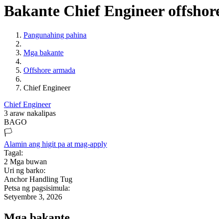
Bakante Chief Engineer offsho
Pangunahing pahina
Mga bakante
Offshore armada
Chief Engineer
Chief Engineer
3 araw nakalipas
BAGO
🏳️
Alamin ang higit pa at mag-apply
Tagal:
2
Mga buwan
Uri ng barko:
Anchor Handling Tug
Petsa ng pagsisimula:
Setyembre 3, 2026
Mga bakante