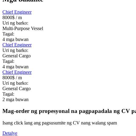
Chief Engineer
8000$
/ m
Uri ng barko:
Multi-Purpose Vessel
Tagal:
4
mga buwan
Chief Engineer
Uri ng barko:
General Cargo
Tagal:
4
mga buwan
Chief Engineer
8000$
/ m
Uri ng barko:
General Cargo
Tagal:
2
mga buwan
Mag-order ng propesyonal na pagpapadala ng CV pa
Isang click lang ang pagsusumite ng CV nang walang spam
Detalye