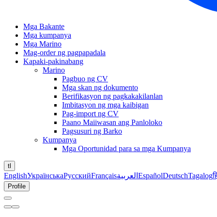
Mga Bakante
Mga kumpanya
Mga Marino
Mag-order ng pagpapadala
Kapaki-pakinabang
Marino
Pagbuo ng CV
Mga skan ng dokumento
Berifikasyon ng pagkakakilanlan
Imbitasyon ng mga kaibigan
Pag-import ng CV
Paano Maiiwasan ang Panloloko
Pagsusuri ng Barko
Kumpanya
Mga Oportunidad para sa mga Kumpanya
tl
English
Українська
Русский
Français
العربية
Español
Deutsch
Tagalog
ह
Profile