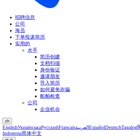
招聘信息
公司
海员
下单投递简历
实用的
水手
简历创建
文档扫描
身份验证
邀请朋友
导入简历
如何避免诈骗
船舶检查
公司
企业机会
zh
English
Українська
Русский
Français
العربية
Español
Deutsch
Tagalog
ह
Indonesia
简体中文