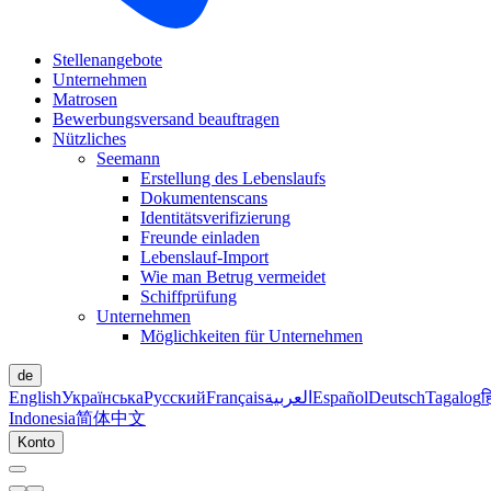
Stellenangebote
Unternehmen
Matrosen
Bewerbungsversand beauftragen
Nützliches
Seemann
Erstellung des Lebenslaufs
Dokumentenscans
Identitätsverifizierung
Freunde einladen
Lebenslauf-Import
Wie man Betrug vermeidet
Schiffprüfung
Unternehmen
Möglichkeiten für Unternehmen
de
English
Українська
Русский
Français
العربية
Español
Deutsch
Tagalog
ह
Indonesia
简体中文
Konto